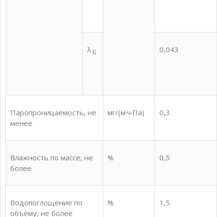
λ
0,043
Б
Паропроницаемость, не
мг/(м·ч·Па)
0,3
менее
Влажность по массе, не
%
0,5
более
Водопоглощение по
%
1,5
объему, не более