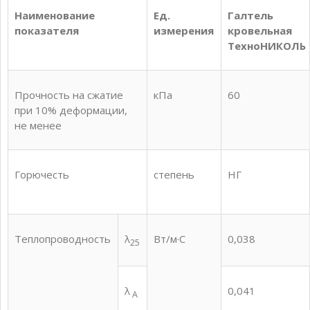
Наименование
Ед.
Галтель
показателя
измерения
кровельная
ТехноНИКОЛЬ
Прочность на сжатие
кПа
60
при 10% деформации,
не менее
Горючесть
степень
НГ
Теплопроводность
λ
Вт/м·С
0,038
25
λ
0,041
А