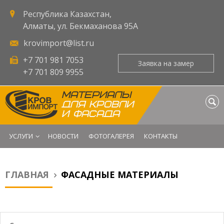
Республика Казахстан,
Алматы, ул. Бекмаханова 95А
krovimport@list.ru
+7 701 981 7053
Заявка на замер
Оставьте запрос - и мы
+7 701 809 9955
свяжемся с Вами в
ближайшее время.
МАТЕРИАЛЫ
ДЛЯ КРОВЛИ
ФИО
И ФАСАДА
УСЛУГИ
НОВОСТИ
ФОТОГАЛЕРЕЯ
КОНТАКТЫ
E-mail
*
ГЛАВНАЯ
ФАСАДНЫЕ МАТЕРИАЛЫ
Вы здесь
Телефон
*
Город
*