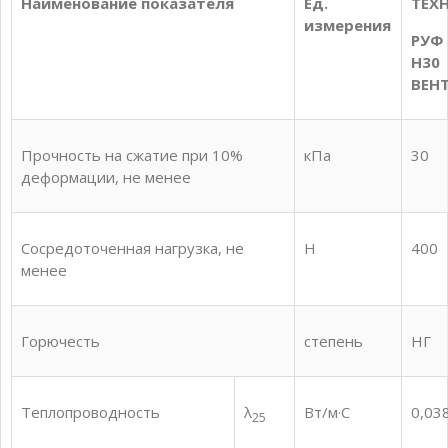
Наименование показателя
Ед.
ТЕХ
измерения
РУФ
Н30
ВЕН
Прочность на сжатие при 10%
кПа
30
деформации, не менее
Сосредоточенная нагрузка, не
H
400
менее
Горючесть
степень
НГ
Теплопроводность
λ
Вт/м·С
0,03
25