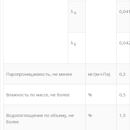
λ
0,04
А
λ
0,04
Б
Паропроницаемость, не менее
мг/(м·ч·Па)
0,3
Влажность по массе, не более
%
0,5
Водопоглощение по объему, не
%
1,5
более