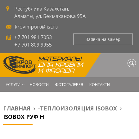
Республика Казахстан,
Алматы, ул. Бекмаханова 95А
krovimport@list.ru
+7 701 981 7053
Заявка на замер
Оставьте запрос - и мы
+7 701 809 9955
свяжемся с Вами в
ближайшее время.
МАТЕРИАЛЫ
ДЛЯ КРОВЛИ
ФИО
И ФАСАДА
УСЛУГИ
НОВОСТИ
ФОТОГАЛЕРЕЯ
КОНТАКТЫ
E-mail
*
ГЛАВНАЯ
-ТЕПЛОИЗОЛЯЦИЯ ISOBOX
Вы здесь
Телефон
*
ISOBOX РУФ Н
Город
*