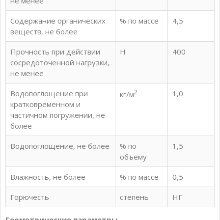
не менее
Содержание органических
% по массе
4,5
веществ, не более
Прочность при действии
Н
400
сосредоточенной нагрузки,
не менее
2
Водопоглощение при
1,0
кг/м
кратковременном и
частичном погружении, не
более
Водопоглощение, не более
% по
1,5
объему
Влажность, не более
% по массе
0,5
Горючесть
степень
НГ
Геометрические параметры