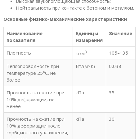
Высокая звукопоглощающая способность;
Нейтральность при контакте с бетоном и металлом.
Основные физико-механические характеристики
Наименование
Единицы
Значение
показателя
измерения
3
Плотность
105–135
кг/м
Теплопроводность при
Вт/(м×К)
0,038
температуре 25°С, не
более
Прочность на сжатие при
кПа
35
10% деформации, не
менее
Прочность на сжатие при
кПа
30
10% деформации после
сорбционного увлажнения,