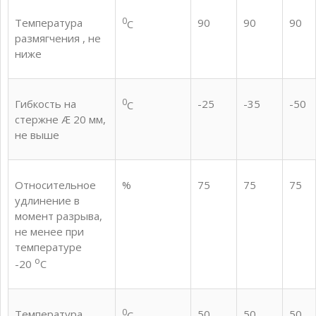
0
Температура
90
90
90
С
размягчения , не
ниже
0
Гибкость на
-25
-35
-50
С
стержне Æ 20 мм,
не выше
Относительное
%
75
75
75
удлинение в
момент разрыва,
не менее при
температуре
о
-20
С
0
Температура
50
50
50
С