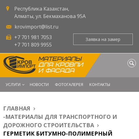
Республика Казахстан,
Алматы, ул. Бекмаханова 95А
krovimport@list.ru
+7 701 981 7053
Заявка на замер
Оставьте запрос - и мы
+7 701 809 9955
свяжемся с Вами в
ближайшее время.
МАТЕРИАЛЫ
ДЛЯ КРОВЛИ
ФИО
И ФАСАДА
УСЛУГИ
НОВОСТИ
ФОТОГАЛЕРЕЯ
КОНТАКТЫ
E-mail
*
ГЛАВНАЯ
Вы здесь
Телефон
*
-МАТЕРИАЛЫ ДЛЯ ТРАНСПОРТНОГО И
ДОРОЖНОГО СТРОИТЕЛЬСТВА
ГЕРМЕТИК БИТУМНО-ПОЛИМЕРНЫЙ
Город
*