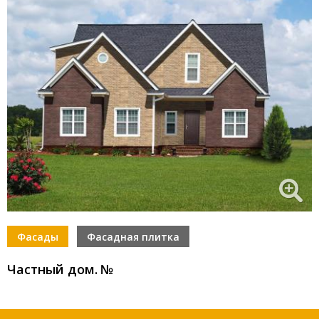
Фасады
Фасадная плитка
Частный дом
.
№